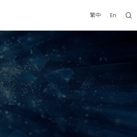
s
繁中
En