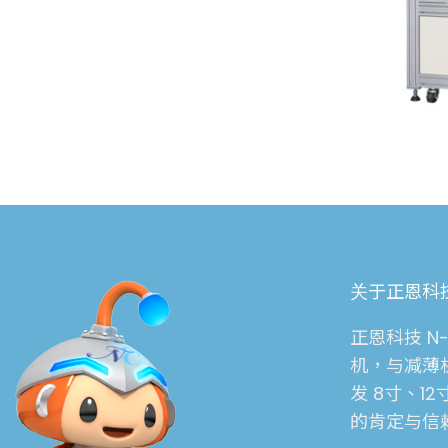
关于正恩科技
正恩科技 
机，与减薄
发 8寸、
的肯定与信