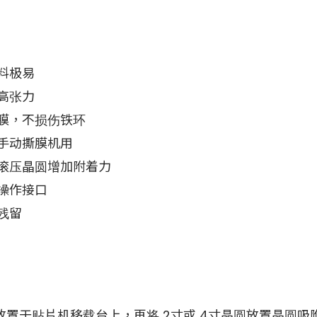
料极易
高张力
膜，不损伤铁环
手动撕膜机用
滚压晶圆增加附着力
操作接口
残留
环放置于贴片机移载台上，再将 2寸或 4寸晶圆放置晶圆