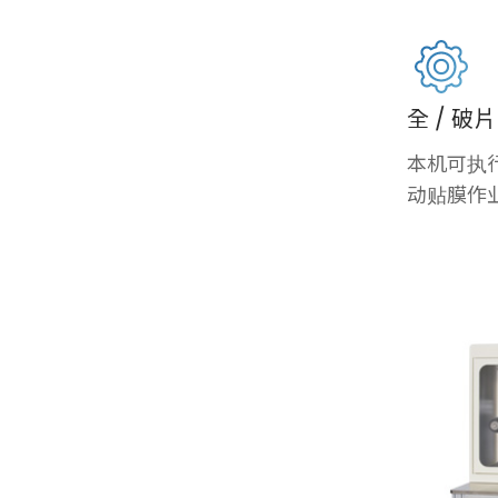
全 ∕ 
本机可执行
动贴膜作