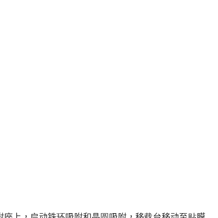
吸附座上，启动铁环吸附和晶圆吸附，移载台移动至贴膜