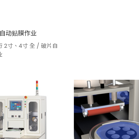
破片自动贴膜作业
 2寸、4寸 全 ∕ 破片自
业