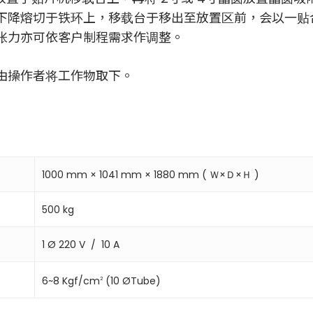
下降熔切于铁环上，移载台于移出至放置区前，会以一贴
张力亦可依客户制程需求作调整。
由操作者将工作物取下。
1000 mm × 1041 mm × 1880 mm ( Ｗ×Ｄ×Ｈ )
500 kg
1 Ø 220 V ∕ 10 A
6~8 Kgf/cm
(10 ØTube)
2