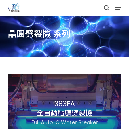
Skip
Menu
to
search
main
content
晶圓劈裂機 系列
383FA
全自動貼膜劈裂機
Full Auto IC Wafer Breaker