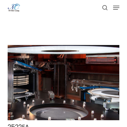
Skip
Menu
to
search
main
晶圓擴晶機
content
2522FA