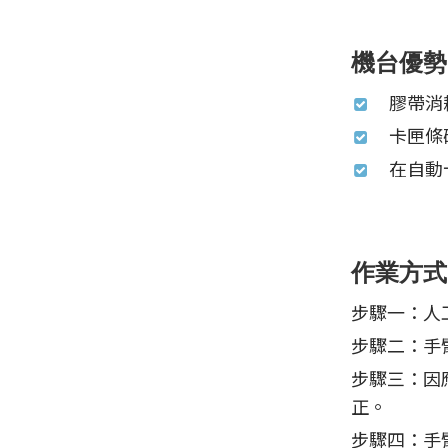
機台優勢
膠帶消
卡匣條
在自動
作業方式
步驟一：人
步驟二：手
步驟三：因應
正。
步驟四：手臂