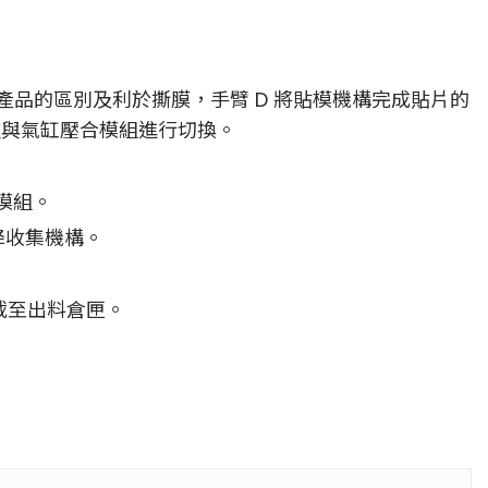
品的區別及利於撕膜，手臂 D 將貼模機構完成貼片的
模組與氣缸壓合模組進行切換。
模組。
降收集機構。
移載至出料倉匣。