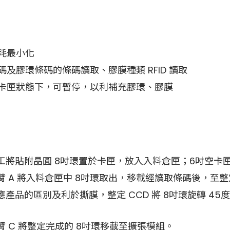
耗最小化
碼及膠環條碼的條碼讀取、膠膜種類 RFID 讀取
卡匣狀態下，可暫停，以利補充膠環、膠膜
工將貼附晶圓 8吋環置於卡匣，放入入料倉匣；6吋空卡
臂 A 將入料倉匣中 8吋環取出，移載經讀取條碼後，至
產品的區別及利於撕膜，整定 CCD 將 8吋環旋轉 45
 C 將整定完成的 8吋環移載至擴張模組。