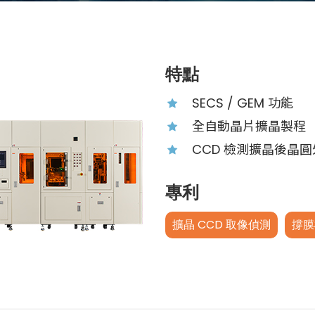
特點
SECS / GEM 功能
全自動晶片擴晶製程
CCD 檢測擴晶後晶
專利
擴晶 CCD 取像偵測
撐膜