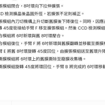
張模組閉合，8吋環向下拉伸擴張。
CD 檢測擴晶後晶圓外徑，若擴張不足則補正。
張模組內刀切機構上升切斷舊膜後下降復位。同時，因應產
轉 45度銜接給手臂 F 移至擴張模組。然後 CCD 檢測
合模組將 6吋新環與舊 8吋環壓合。
合模組復位，手臂 F 將 6吋新環與舊膜翻轉並移載至撕膜
 E 將舊 8吋環旋轉 45度回位，由擴張模組送至舊環升
撕膜模組將 6吋環上的舊膜撕除至廢膜收集桶。
膜模組旋轉 45度將環回位，手臂 B 將完成的 6吋環