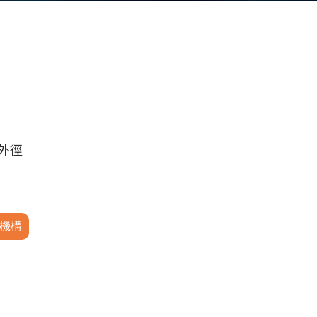
圓外徑
機構