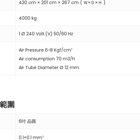
420 cm × 201 cm × 267 cm ( Ｗ×Ｄ×Ｈ )
4000 kg
1 Ø 240 Volt.(V) 50/60 Hz
Air Pressure 6~8 Kgf/cm
2
Air consumption 70 m3/h
Air Tube Diameter Ø 12 mm
範圍
6吋 晶圓
0.1×0.1 mm
2