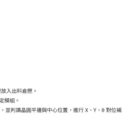
匣放入出料倉匣。
整定模組。
度，並判讀晶圓平邊與中心位置，進行 X、Y、θ 對位補