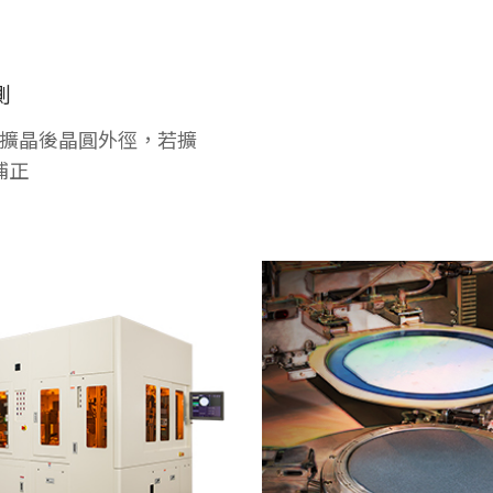
測
測擴晶後晶圓外徑，若擴
補正